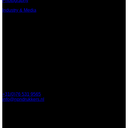
Photography
Industry & Media
Contact
Minervum 7250
4817 ZM Breda
Postbus 5750
4801 ED Breda
+31(0)76 531 9565
info@npndrukkers.nl
Contact