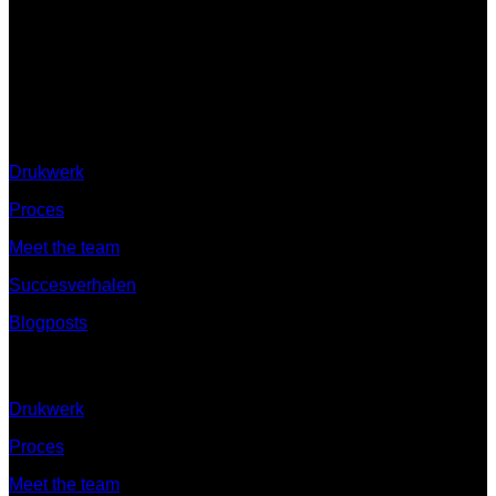
Ontdek
Drukwerk
Proces
Meet the team
Succesverhalen
Blogposts
Ontdek
Drukwerk
Proces
Meet the team