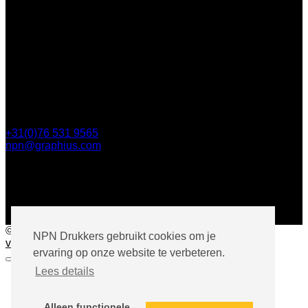
Steijnlaan 112
4818 EW Breda
Postbus 5750
4801 ED Breda
+31(0)76 531 9565
npn@graphius.com
©
NPNPrinting.nl, 2026
Privacy statement
Algemene
NPN Drukkers gebruikt cookies om je
voorwaarden
ervaring op onze website te verbeteren.
Lees details
Producten
Boek drukken
Brochures drukken
Alleen functionele