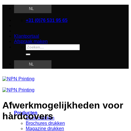
Ga
NL
naar
inhoud
+31 (0)76 531 95 65
Klantportaal
Afspraak maken
Zoeken
naar:
NL
Afwerkmogelijkheden voor
Producten
hardcovers
Boek drukken
Brochures drukken
Magazine drukken