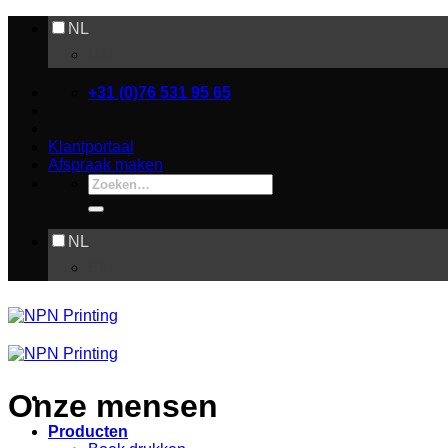
Ga
NL
naar
EN
inhoud
+31 (0)76 531 95 65
Klantportaal
Afspraak maken
Zoeken
naar:
NL
EN
Onze mensen
Producten