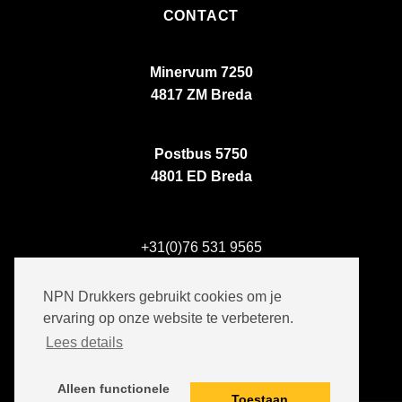
CONTACT
Minervum 7250
4817 ZM Breda
Postbus 5750
4801 ED Breda
+31(0)76 531 9565
info@npndrukkers.nl
NPN Drukkers gebruikt cookies om je
ervaring op onze website te verbeteren.
Lees details
Alleen functionele
Toestaan