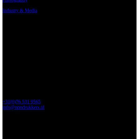
Industry & Media
Contact
Minervum 7250
4817 ZM Breda
Postbus 5750
4801 ED Breda
+31(0)76 531 9565
info@npndrukkers.nl
Contact