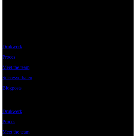
Ontdek
Drukwerk
Proces
Meet the team
Succesverhalen
Blogposts
Ontdek
Drukwerk
Proces
Meet the team