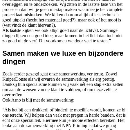
overleggen en te onderzoeken. Wij zitten in de laatste fase van het
proces en dan wil je geen misstap maken waarmee je het complete
project laat mislukken. We kijken daarom altijd of iets technisch
goed uitpakt (hecht het materiaal goed?), maar ook of het mooi is
(wat vindt de klant hiervan?).
Als laatste kijken we ook altijd goed naar de lichtval. Sommige
dingen lijken een goed idee, maar komen in het licht dan toch niet
zo goed uit de verf. Dit voorkomen we door veel te testen.”
Samen maken we luxe en bijzondere
dingen
Zoals eerder gezegd gaat onze samenwerking ver terug. Zowel
KuiperDonse als wij ervaren de samenwerking als erg prettig.
Dankzij hun specialisme kunnen wij vaak nét een stap extra zetten
om aan de wensen van de klant te voldoen, of om deze zelfs te
overtreffen.
Ook Arno is blij met de samenwerking:
“Als het bij een drukkerij of binderij te moeilijk wordt, komen ze bij
ons terecht. Wij helpen dan vaak met pregen in harde banden, dat is
echt onze specialiteit. Hiermee kun je mooie effecten bereiken. Het
leuke aan de samenwerking met NPN Printing is dat we graag