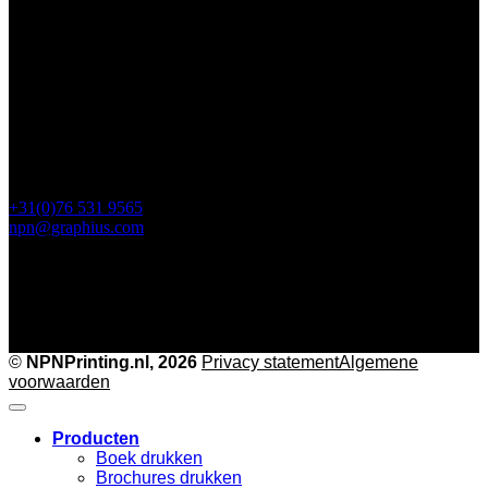
Steijnlaan 112
4818 EW Breda
Postbus 5750
4801 ED Breda
+31(0)76 531 9565
npn@graphius.com
©
NPNPrinting.nl, 2026
Privacy statement
Algemene
voorwaarden
Producten
Boek drukken
Brochures drukken