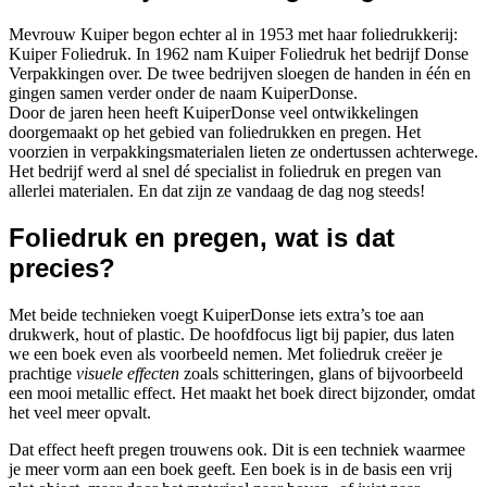
Mevrouw Kuiper begon echter al in 1953 met haar foliedrukkerij:
Kuiper Foliedruk. In 1962 nam Kuiper Foliedruk het bedrijf Donse
Verpakkingen over. De twee bedrijven sloegen de handen in één en
gingen samen verder onder de naam KuiperDonse.
Door de jaren heen heeft KuiperDonse veel ontwikkelingen
doorgemaakt op het gebied van foliedrukken en pregen. Het
voorzien in verpakkingsmaterialen lieten ze ondertussen achterwege.
Het bedrijf werd al snel dé specialist in foliedruk en pregen van
allerlei materialen. En dat zijn ze vandaag de dag nog steeds!
Foliedruk en pregen, wat is dat
precies?
Met beide technieken voegt KuiperDonse iets extra’s toe aan
drukwerk, hout of plastic. De hoofdfocus ligt bij papier, dus laten
we een boek even als voorbeeld nemen. Met foliedruk creëer je
prachtige
visuele effecten
zoals schitteringen, glans of bijvoorbeeld
een mooi metallic effect. Het maakt het boek direct bijzonder, omdat
het veel meer opvalt.
Dat effect heeft pregen trouwens ook. Dit is een techniek waarmee
je meer vorm aan een boek geeft. Een boek is in de basis een vrij