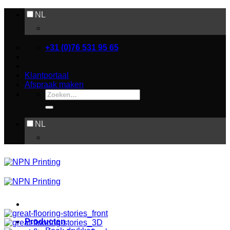
Ga
NL
naar
EN
inhoud
+31 (0)76 531 95 65
Klantportaal
Afspraak maken
Zoeken
naar:
NL
EN
Producten