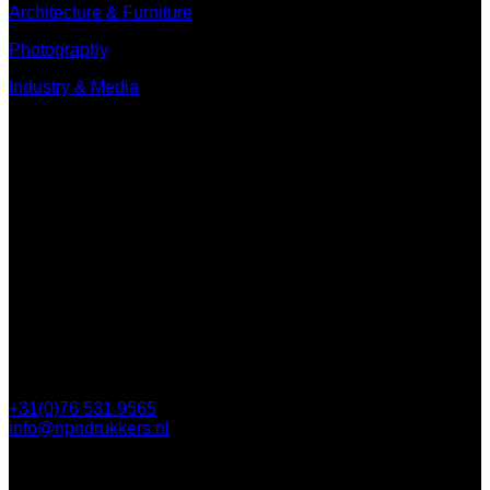
Architecture & Furniture
Photography
Industry & Media
Contact
Minervum 7250
4817 ZM Breda
Postbus 5750
4801 ED Breda
+31(0)76 531 9565
info@npndrukkers.nl
Contact