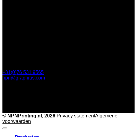
Steijnlaan 112
4818 EW Breda
Postbus 5750
4801 ED Breda
+31(0)76 531 9565
npn@graphius.com
©
NPNPrinting.nl, 2026
Privacy statement
Algemene
voorwaarden