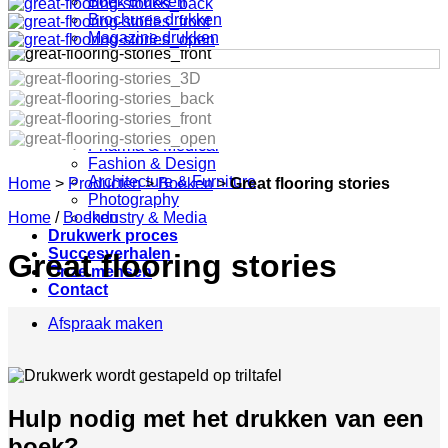
Boek drukken
Brochures drukken
Magazine drukken
Catalogi drukken
Point of Sale
Marketingdrukwerk
Specials & Maatwerk
Drukwerk branches
Pharma & Medical
Fashion & Design
Architecture & Furniture
Home
>
Producten
>
Boeken
>
Great flooring stories
Photography
Home
/
Boeken
Industry & Media
Drukwerk proces
Succesverhalen
Great flooring stories
Onze mensen
Contact
Afspraak maken
Hulp nodig met het drukken van een
boek?