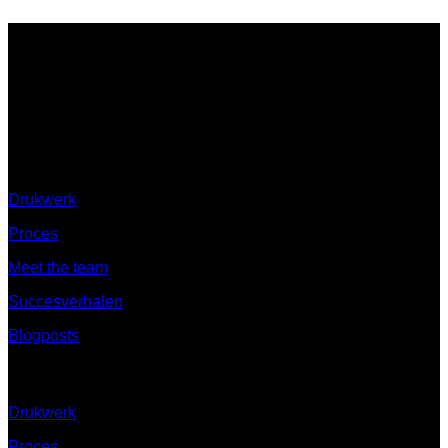
Ontdek
Drukwerk
Proces
Meet the team
Succesverhalen
Blogposts
Ontdek
Drukwerk
Proces