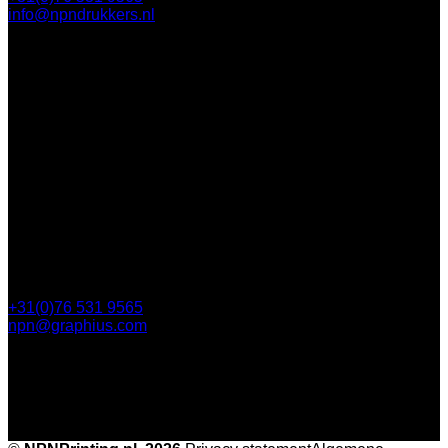
info@npndrukkers.nl
Contact
Steijnlaan 112
4818 EW Breda
Postbus 5750
4801 ED Breda
+31(0)76 531 9565
npn@graphius.com