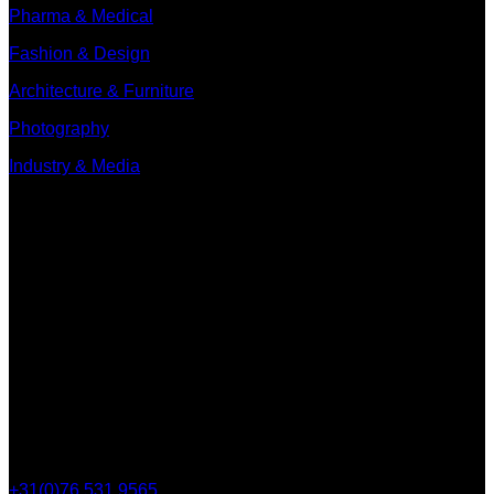
Pharma & Medical
Fashion & Design
Architecture & Furniture
Photography
Industry & Media
Contact
Minervum 7250
4817 ZM Breda
Postbus 5750
4801 ED Breda
+31(0)76 531 9565