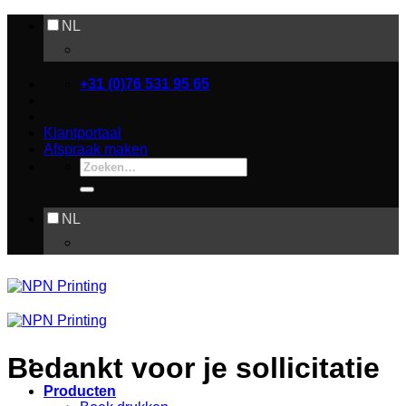
Ga
NL
naar
EN
inhoud
+31 (0)76 531 95 65
Klantportaal
Afspraak maken
Zoeken
naar:
NL
EN
Bedankt voor je sollicitatie
Producten