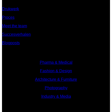
Drukwerk
Proces
Meet the team
Succesverhalen
Blogposts
Branches
Pharma & Medical
Fashion & Design
Architecture & Furniture
Photography
Industry & Media
Branches