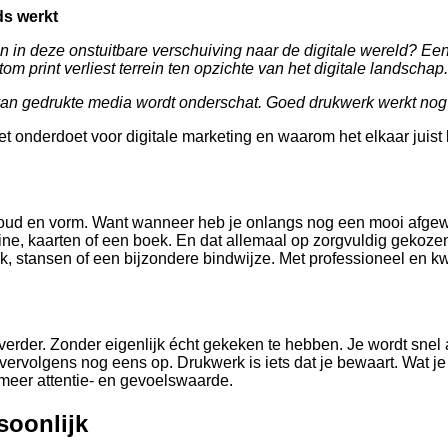
s werkt
an in deze onstuitbare verschuiving naar de digitale wereld? Ee
om print verliest terrein ten opzichte van het digitale landschap.
n gedrukte media wordt onderschat. Goed drukwerk werkt nog st
 onderdoet voor digitale marketing en waarom het elkaar juist
houd en vorm. Want wanneer heb je onlangs nog een mooi afge
, kaarten of een boek. En dat allemaal op zorgvuldig gekozen p
, stansen of een bijzondere bindwijze. Met professioneel en kw
 verder. Zonder eigenlijk écht gekeken te hebben. Je wordt snel 
ervolgens nog eens op. Drukwerk is iets dat je bewaart. Wat je m
 meer attentie- en gevoelswaarde.
soonlijk