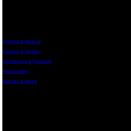
Branches
Pharma & Medical
Fashion & Design
Architecture & Furniture
Photography
Industry & Media
Contact
Minervum 7250
4817 ZM Breda