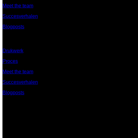
Meet the team
Succesverhalen
Blogposts
Ontdek
Drukwerk
Proces
Meet the team
Succesverhalen
Blogposts