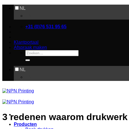
Ga
NL
naar
EN
inhoud
+31 (0)76 531 95 65
Klantportaal
Afspraak maken
Zoeken
naar:
NL
EN
3 redenen waarom drukwerk 
Producten