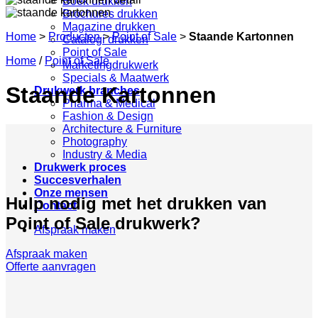
Boek drukken
Brochures drukken
Magazine drukken
Home
>
Producten
>
Point of Sale
>
Staande Kartonnen
Catalogi drukken
Point of Sale
Home
/
Point of Sale
Marketingdrukwerk
Specials & Maatwerk
Staande Kartonnen
Drukwerk branches
Pharma & Medical
Fashion & Design
Architecture & Furniture
Photography
Industry & Media
Drukwerk proces
Succesverhalen
Onze mensen
Hulp nodig met het drukken van
Contact
Point of Sale drukwerk?
Afspraak maken
Afspraak maken
Offerte aanvragen