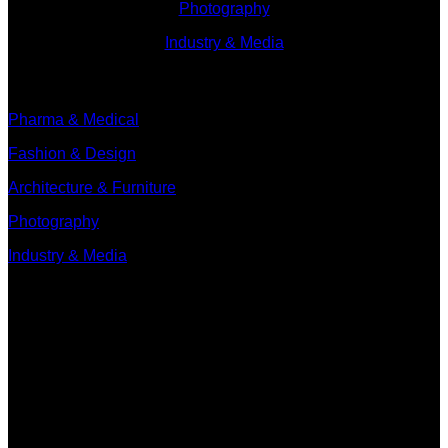
Photography
Industry & Media
Branches
Pharma & Medical
Fashion & Design
Architecture & Furniture
Photography
Industry & Media
Contact
Minervum 7250
4817 ZM Breda