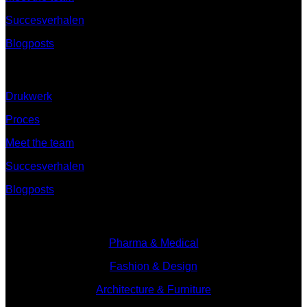
Succesverhalen
Blogposts
Ontdek
Drukwerk
Proces
Meet the team
Succesverhalen
Blogposts
Branches
Pharma & Medical
Fashion & Design
Architecture & Furniture