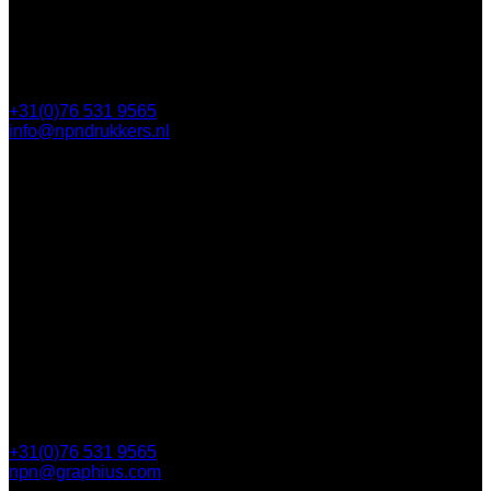
Postbus 5750
4801 ED Breda
+31(0)76 531 9565
info@npndrukkers.nl
Contact
Steijnlaan 112
4818 EW Breda
Postbus 5750
4801 ED Breda
+31(0)76 531 9565
npn@graphius.com