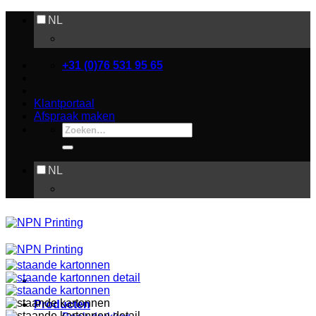
Ga
NL
naar
EN
inhoud
+31 (0)76 531 95 65
Klantportaal
Afspraak maken
Zoeken
naar:
NL
EN
Producten