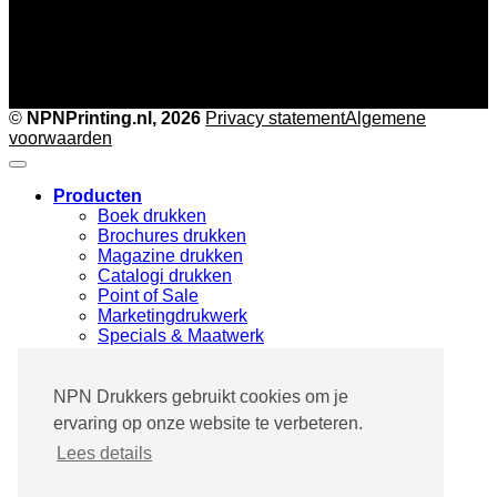
©
NPNPrinting.nl, 2026
Privacy statement
Algemene
voorwaarden
Producten
Boek drukken
Brochures drukken
Magazine drukken
Catalogi drukken
Point of Sale
Marketingdrukwerk
Specials & Maatwerk
Drukwerk branches
Pharma & Medical
Fashion & Design
NPN Drukkers gebruikt cookies om je
Architecture & Furniture
ervaring op onze website te verbeteren.
Photography
Lees details
Industry & Media
Drukwerk proces
Succesverhalen