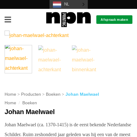
Ga
NL
naar
Afspraak maken
inhoud
Home
>
Producten
>
Boeken
>
Johan Maelwael
Home
/
Boeken
Johan Maelwael
Johan Maelwael (ca. 1370-1415) is de eerst bekende Nederlandse
Schilder. Ruim zeshonderd jaar geleden was hij een van de meest