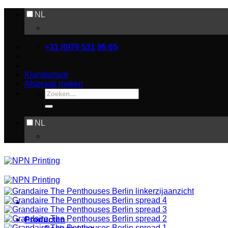
Ga
NL
naar
EN
inhoud
+31 (0)76 531 95 65
Klantportaal
Afspraak maken
Zoeken
naar:
NL
EN
Producten