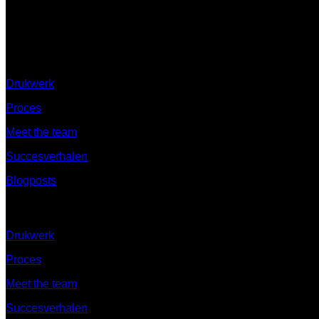
Ontdek
Drukwerk
Proces
Meet the team
Succesverhalen
Blogposts
Ontdek
Drukwerk
Proces
Meet the team
Succesverhalen