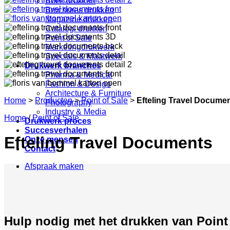
Boek drukken
Brochures drukken
Magazine drukken
Catalogi drukken
Point of Sale
Marketingdrukwerk
Specials & Maatwerk
Drukwerk branches
Pharma & Medical
Fashion & Design
Architecture & Furniture
Home
>
Producten
>
Point of Sale
>
Efteling Travel Docume
Photography
Industry & Media
Home
/
Point of Sale
Drukwerk proces
Succesverhalen
Efteling Travel Documents
Onze mensen
Contact
Afspraak maken
Hulp nodig met het drukken van Point