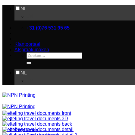
Ga
NL
naar
EN
inhoud
+31 (0)76 531 95 65
Klantportaal
Afspraak maken
Zoeken
naar:
NL
EN
Producten