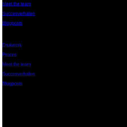
Meet the team
Succesverhalen
Blogposts
Ontdek
Drukwerk
Proces
Meet the team
Succesverhalen
Blogposts