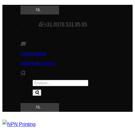
Ga
NL
naar
+31 (0)76 531 95 65
inhoud
Klantportaal
Afspraak maken
Zoeken
naar:
NL