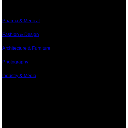
Branches
Pharma & Medical
Fashion & Design
Architecture & Furniture
Photography
Industry & Media
Contact
Minervum 7250
4817 ZM Breda