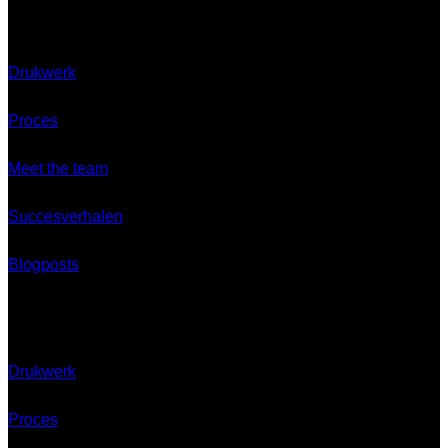
Ontdek
Drukwerk
Proces
Meet the team
Succesverhalen
Blogposts
Ontdek
Drukwerk
Proces