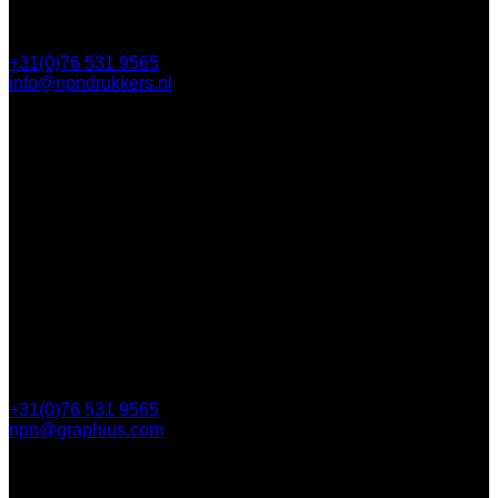
+31(0)76 531 9565
info@npndrukkers.nl
Contact
Steijnlaan 112
4818 EW Breda
Postbus 5750
4801 ED Breda
+31(0)76 531 9565
npn@graphius.com