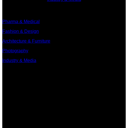
Branches
Pharma & Medical
Fashion & Design
Architecture & Furniture
Photography
Industry & Media
Contact
Minervum 7250
4817 ZM Breda
Postbus 5750
4801 ED Breda