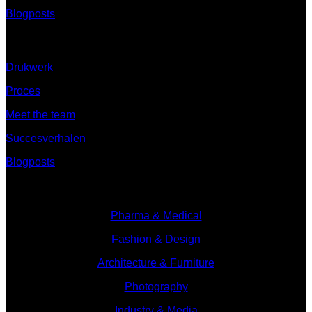
Blogposts
Ontdek
Drukwerk
Proces
Meet the team
Succesverhalen
Blogposts
Branches
Pharma & Medical
Fashion & Design
Architecture & Furniture
Photography
Industry & Media