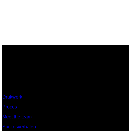
Ontdek
Drukwerk
Proces
Meet the team
Succesverhalen