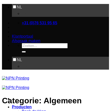
Ga
NL
naar
EN
inhoud
+31 (0)76 531 95 65
Klantportaal
Afspraak maken
Zoeken
naar:
NL
EN
Categorie:
Algemeen
Producten