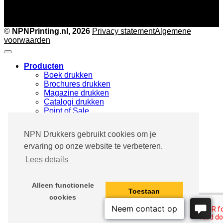
©
NPNPrinting.nl, 2026
Privacy statement
Algemene
voorwaarden
Producten
Boek drukken
Brochures drukken
Magazine drukken
Catalogi drukken
Point of Sale
Marketingdrukwerk
Specials & Maatwerk
NPN Drukkers gebruikt cookies om je
Drukwerk branches
ervaring op onze website te verbeteren.
Pharma & Medical
Fashion & Design
Lees details
Architecture & Furniture
Photography
Industry & Media
Alleen functionele
Drukwerk proces
Toestaan
cookies
Succesverhalen
Onze mensen
Contact